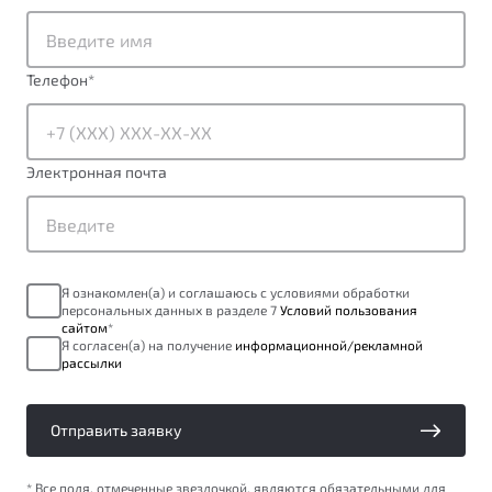
от 1 699 990 ₽*
Подробно
Обзор
В наличии
Телефон
*
X70
Будьте еще более уверены на дорогах с программой
"Помощь на дорогах"
Автомобили в наличии
Электронная почта
Тест-драйв
Преимущества программы
Автокредит
Спецпредложения
Я ознакомлен(а) и соглашаюсь с условиями обработки
персональных данных в разделе 7
Условий пользования
Запись на сервис
сайтом
*
Калькулятор ТО
Я согласен(а) на получение
информационной/рекламной
рассылки
Универсальный кроссовер
Клиентская поддержка
от 2 499 990 ₽*
Отправить заявку
Обзор
В наличии
* Все поля, отмеченные звездочкой, являются обязательными для