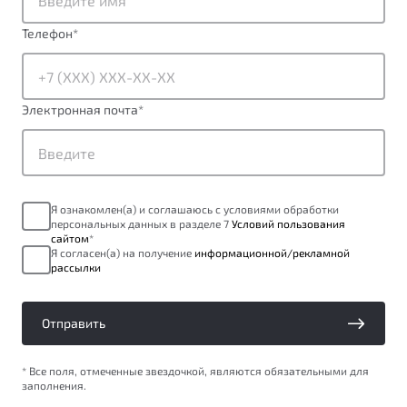
ПОДДЕРЖКА
Автокредит
О дилерском центре
Телефон
*
Трейд-ин
Гарантия Belgee
Правовая информация
Яркий кроссовер
Страхование
Belgee Линк
от 2 219 990 ₽*
Электронная почта
*
Расчет КАСКО
Belgee Клуб
Обзор
В наличии
Belgee Плюс
Реферальная программа
S50
Я ознакомлен(а) и соглашаюсь с условиями обработки
Клиентская поддержка
персональных данных в разделе 7
Условий пользования
сайтом
*
Помощь на дорогах
Я согласен(а) на получение
информационной/рекламной
рассылки
Отправить
* Все поля, отмеченные звездочкой, являются обязательными для
заполнения.
Узнайте о специальных выгодах при покупке
Элегантный и практичный седан
автомобиля Belgee