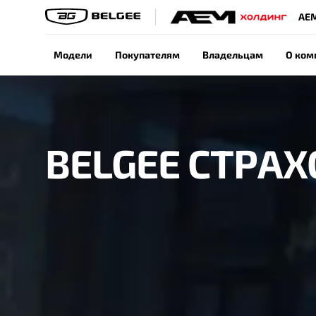
АЕ
Модели
Покупателям
Владельцам
О ком
BELGEE СТРА