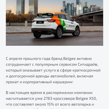
ПОДДЕРЖКА
Автокредит
О дилерском центре
Трейд-ин
Гарантия Belgee
Правовая информация
Яркий кроссовер
Страхование
Belgee Линк
от 2 219 990 ₽*
Расчет КАСКО
Belgee Клуб
Обзор
В наличии
Belgee Плюс
Реферальная программа
S50
Клиентская поддержка
С апреля прошлого года бренд Belgee активно
сотрудничает с популярным сервисом Ситидрайв,
Помощь на дорогах
который оказывает услуги в сфере краткосрочной
и долгосрочной аренды автомобилей, включая
прокат и корпоративный каршеринг.
В настоящее время в распоряжении компании
насчитывается уже 2783 кроссовера Belgee X50,
что составляет около 15% от всего автопарка и
Узнайте о специальных выгодах при покупке
Элегантный и практичный седан
автомобиля Belgee