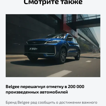
Смотрите также
Belgee перешагнул отметку в 200 000
Юб
произведенных автомобилей
то
Бренд Belgee рад сообщить о достижении важного
Ра