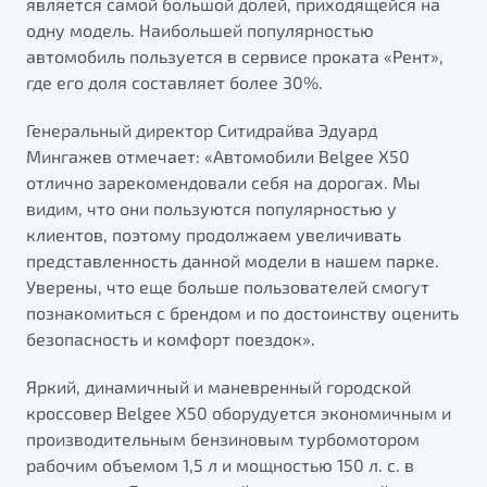
является самой большой долей, приходящейся на
от 1 699 990 ₽*
одну модель. Наибольшей популярностью
Подробно
автомобиль пользуется в сервисе проката «Рент»,
Обзор
В наличии
где его доля составляет более 30%.
X70
Генеральный директор Ситидрайва Эдуард
Будьте еще более уверены на дорогах с программой
"Помощь на дорогах"
Мингажев отмечает: «Автомобили Belgee X50
Автомобили в наличии
отлично зарекомендовали себя на дорогах. Мы
Тест-драйв
Преимущества программы
видим, что они пользуются популярностью у
Автокредит
клиентов, поэтому продолжаем увеличивать
Спецпредложения
представленность данной модели в нашем парке.
Уверены, что еще больше пользователей смогут
Запись на сервис
познакомиться с брендом и по достоинству оценить
Калькулятор ТО
безопасность и комфорт поездок».
Универсальный кроссовер
Клиентская поддержка
Яркий, динамичный и маневренный городской
от 2 499 990 ₽*
кроссовер Belgee X50 оборудуется экономичным и
производительным бензиновым турбомотором
Обзор
В наличии
рабочим объемом 1,5 л и мощностью 150 л. с. в