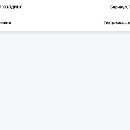
М ХОЛДИНГ
Барнаул, 
пании
Специальные
ee демонстрирует р
3% по итогам 4 мес
о года