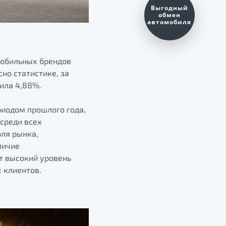
Оценить ваш
автомобиль?
мобильных брендов
но статистике, за
ила 4,88%.
риодом прошлого года,
среди всех
оля рынка,
личие
т высокий уровень
 клиентов.