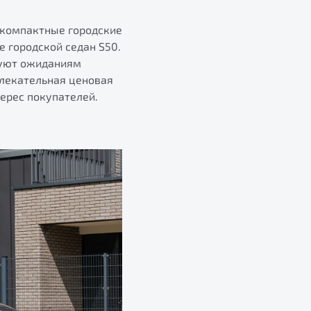
 компактные городские
 городской седан S50.
вуют ожиданиям
влекательная ценовая
ерес покупателей.