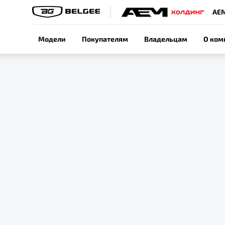
АЕ
Модели
Покупателям
Владельцам
О ком
Belg
на 8
этог